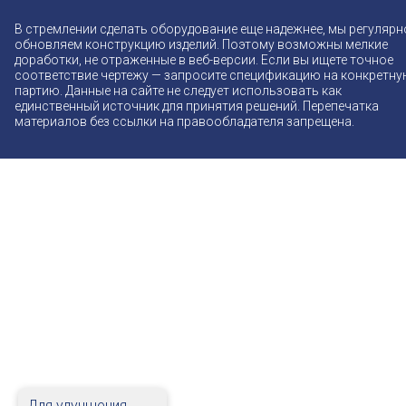
В стремлении сделать оборудование еще надежнее, мы регулярн
обновляем конструкцию изделий. Поэтому возможны мелкие
доработки, не отраженные в веб-версии. Если вы ищете точное
соответствие чертежу — запросите спецификацию на конкретн
партию. Данные на сайте не следует использовать как
единственный источник для принятия решений. Перепечатка
материалов без ссылки на правообладателя запрещена.
Для улучшения