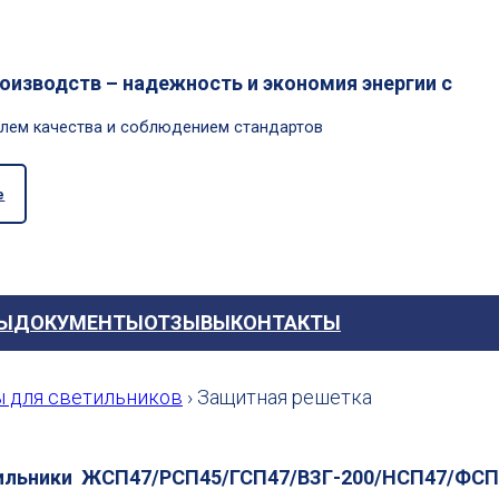
изводств – надежность и экономия энергии с
олем качества и соблюдением стандартов
е
Ы
ДОКУМЕНТЫ
ОТЗЫВЫ
КОНТАКТЫ
 для светильников
›
Защитная решетка
ильники ЖСП47/РСП45/ГСП47/ВЗГ-200/НСП47/ФСП0