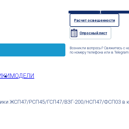
Расчет освещенности
Опросный лист
Возникли вопросы? Свяжитесь с н
по номеру телефона или в Telegram
ИКИ
МОДЕЛИ
ники ЖСП47/РСП45/ГСП47/ВЗГ-200/НСП47/ФСП03 в ка