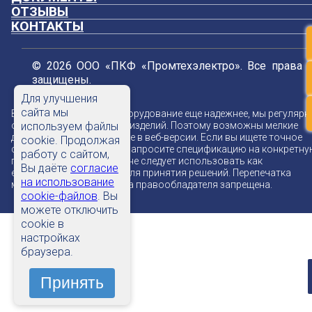
ОТЗЫВЫ
КОНТАКТЫ
© 2026 ООО «ПКФ «Промтехэлектро». Все права
защищены.
Для улучшения
сайта мы
В стремлении сделать оборудование еще надежнее, мы регулярн
обновляем конструкцию изделий. Поэтому возможны мелкие
используем файлы
доработки, не отраженные в веб-версии. Если вы ищете точное
cookie. Продолжая
соответствие чертежу — запросите спецификацию на конкретн
работу с сайтом,
партию. Данные на сайте не следует использовать как
Вы даёте
согласие
единственный источник для принятия решений. Перепечатка
на использование
материалов без ссылки на правообладателя запрещена.
cookie-файлов
. Вы
можете отключить
cookie в
настройках
браузера.
Принять