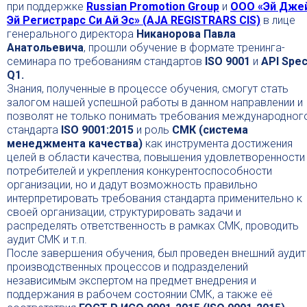
при поддержке
Russian Promotion Group
и
ООО «Эй Дже
Эй Регистрарс Си Ай Эс» (AJA REGISTRARS CIS)
в лице
генерального директора
Никанорова Павла
Анатольевича
, прошли обучение в формате тренинга-
семинара по требованиям стандартов
ISO 9001
и
API Spec
Q1.
Знания, полученные в процессе обучения, смогут стать
залогом нашей успешной работы в данном направлении и
позволят не только понимать требования международног
стандарта
ISO 9001:2015
и роль
СМК (система
менеджмента качества)
как инструмента достижения
целей в области качества, повышения удовлетворенности
потребителей и укрепления конкурентоспособности
организации, но и дадут возможность правильно
интерпретировать требования стандарта применительно к
своей организации, структурировать задачи и
распределять ответственность в рамках СМК, проводить
аудит СМК и т.п.
После завершения обучения, был проведен внешний аудит
производственных процессов и подразделений
независимым экспертом на предмет внедрения и
поддержания в рабочем состоянии СМК, а также её