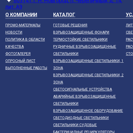
603141, г. Н. Новгород, п. Черепичный, д. 14,
лит. А9
О КОМПАНИИ
КАТАЛОГ
УС
ПРОМО-МАТЕРИАЛЫ
ГОТОВЫЕ РЕШЕНИЯ
ЛИТ
НОВОСТИ
ВЗРЫВОЗАЩИЩЕННЫЕ ФОНАРИ
СВЕ
ПОЛИТИКА В ОБЛАСТИ
ТЕРМОСТОЙКИЕ СВЕТИЛЬНИКИ
РАС
КАЧЕСТВА
РУДНИЧНЫЕ ВЗРЫВОЗАЩИЩЕННЫЕ
РАС
ФОТОГАЛЕРЕЯ
СВЕТИЛЬНИКИ
СТ
ОПРОСНЫЙ ЛИСТ
ВЗРЫВОЗАЩИЩЕННЫЕ СВЕТИЛЬНИКИ, 1
ВЫПОЛНЕННЫЕ РАБОТЫ
ЗОНА
ВЗРЫВОЗАЩИЩЕННЫЕ СВЕТИЛЬНИКИ, 2
ЗОНА
СВЕТОСИГНАЛЬНЫЕ УСТРОЙСТВА
АВАРИЙНЫЕ ВЗРЫВОЗАЩИЩЕННЫЕ
СВЕТИЛЬНИКИ
ВЗРЫВОЗАЩИЩЕННОЕ ОБОРУДОВАНИЕ
СВЕТОДИОДНЫЕ СВЕТИЛЬНИКИ
СВЕТИЛЬНИКИ СУДОВЫЕ
БАКТЕРИЦИДНЫЕ РЕЦИРКУЛЯТОРЫ