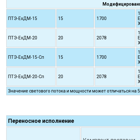
Модифицированн
1
ПТЭ-ЕхДМ-15
15
1700
E
1
ПТЭ-ЕхДМ-20
20
2078
E
1
ПТЭ-ЕхДМ-15-Сп
15
1700
E
1
ПТЭ-ЕхДМ-20-Сп
20
2078
E
Значение светового потока и мощности может отличаться на 5
Переносное исполнение