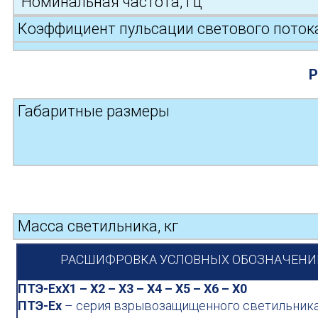
Номинальная частота, Гц
Коэффициент пульсации светового поток
Р
Габаритные размеры
Масса светильника, кг
РАСШИФРОВКА УСЛОВНЫХ ОБОЗНАЧЕНИ
ПТЭ-ЕхX1 – Х2 – Х3 – Х4 – Х5 – Х6 – Х0
ПТЭ-Ех
– серия взрывозащищенного светильника