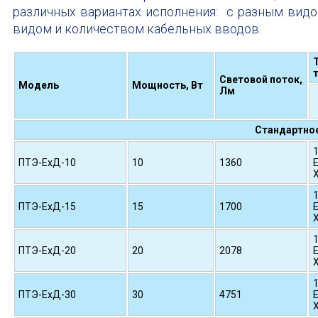
различных вариантах исполнения: с разным вид
видом и количеством кабельных вводов.
Световой поток,
Модель
Мощность, Вт
Лм
Стандартное
1
ПТЭ-ЕхД-10
10
1360
E
1
ПТЭ-ЕхД-15
15
1700
E
1
ПТЭ-ЕхД-20
20
2078
E
1
ПТЭ-ЕхД-30
30
4751
E