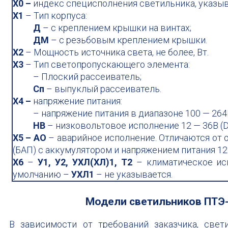
Х0 –
индекс специсполнения светильника, указыв
Х1
– Тип корпуса:
Д
– с креплением крышки на винтах;
ДМ
– с резьбовым креплением крышки.
Х2
– Мощность источника света, не более, Вт.
Х3
– Тип светопропускающего элемента:
– Плоский рассеиватель;
Сп
– выпуклый рассеиватель.
Х4 –
напряжение питания:
– напряжение питания в диапазоне 100 — 264В
НВ
– низковольтовое исполнение 12 — 36В (D
Х5 – АО
– аварийное исполнение. Отличаются от 
(БАП) с аккумулятором и напряжением питания 12 
Х6
–
У1, У2, УХЛ(ХЛ)1, Т2
– климатическое исп
умолчанию –
УХЛ1
– не указывается.
Модели светильников ПТЭ-
В зависимости от требований заказчика, све