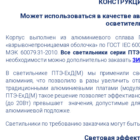
КОНСТРУКЦИ
Может использоваться в качестве а
осветител
Корпус выполнен из алюминиевого сплава Г
«взрывонепроницаемая оболочка» по ГОСТ IEC 6007
МЭК 60079.31-2010.
В
се светильники серии ПТ
необходимости можно дополнительно заказать
З
В светильнике ПТЭ-ЕхД(М) мы применили св
алюминия, что позволило в разы увеличить от
традиционными алюминиевыми платами (модулям
ПТЭ-ЕхД(М) такое решение позволяет эффективн
(до 20Вт) превышает значения, допустимые дл
алюминиевой подложке.
Светильники по требованию заказчика могут быть
Световая эффект