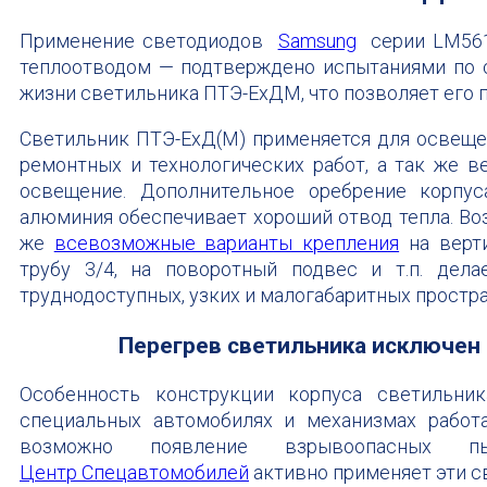
Применение светодиодов
Samsung
серии LM561B
теплоотводом — подтверждено испытаниями по 
жизни светильника ПТЭ-ЕхДМ, что позволяет его 
Светильник ПТЭ-ЕхД(М) применяется для освещен
ремонтных и технологических работ, а так же в
освещение. Дополнительное оребрение корпус
алюминия обеспечивает хороший отвод тепла. Во
же
всевозможные варианты крепления
на верти
трубу 3/4, на поворотный подвес и т.п. де
труднодоступных, узких и малогабаритных простра
Перегрев светильника исключен 
Особенность конструкции корпуса светильни
специальных автомобилях и механизмах работ
возможно появление взрывоопасных
Центр Спецавтомобилей
активно применяет эти с