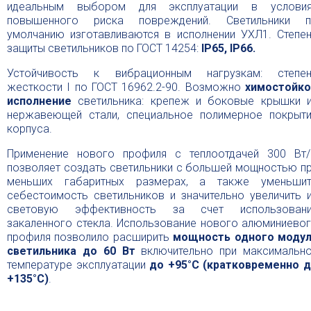
идеальным выбором для эксплуатации в услови
повышенного риска повреждений. Светильники 
умолчанию изготавливаются в исполнении УХЛ1. Степе
защиты светильников по ГОСТ 14254:
IP65, IP66.
Устойчивость к вибрационным нагрузкам: степе
жесткости I по ГОСТ 16962.2-90. Возможно
химостойк
исполнение
светильника: крепеж и боковые крышки 
нержавеющей стали, специальное полимерное покрыт
корпуса.
Применение нового профиля с теплоотдачей 300 Вт
позволяет создать светильники с большей мощностью п
меньших габаритных размерах, а также уменьши
себестоимость светильников и значительно увеличить 
световую эффективность за счет использовани
закаленного стекла. Использование нового алюминиево
профиля позволило расширить
мощность одного моду
светильника до 60 Вт
включительно при максимальн
температуре эксплуатации
до +95°С (кратковременно 
+135°С)
.