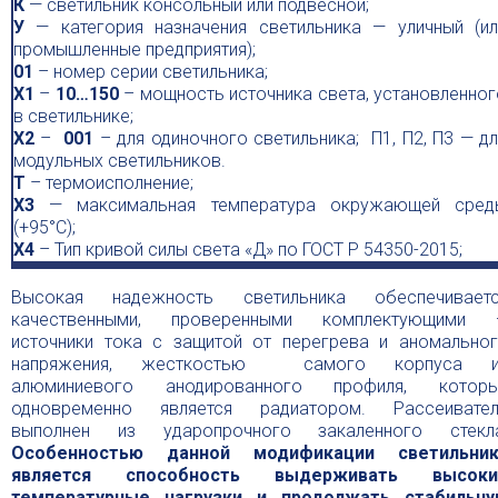
К
— светильник консольный или подвесной;
У
— категория назначения светильника — уличный (ил
промышленные предприятия);
01
– номер серии светильника;
Х1
–
10…150
– мощность источника света, установленног
в светильнике;
Х2
–
001
– для одиночного светильника; П1, П2, П3 — дл
модульных светильников.
Т
– термоисполнение;
X3
— максимальная температура окружающей сред
(+95°С);
Х4
– Тип кривой силы света «Д» по ГОСТ Р 54350-2015;
Высокая надежность светильника обеспечивает
качественными, проверенными комплектующими 
источники тока с защитой от перегрева и аномально
напряжения, жесткостью самого корпуса и
алюминиевого анодированного профиля, которы
одновременно является радиатором. Рассеивате
выполнен из ударопрочного закаленного стекл
Особенностью данной модификации светильник
является способность выдерживать высоки
температурные нагрузки и продолжать стабильн