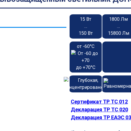
15 Вт
1800 Лм
…
…
150 Вт
15800 Лм
от -60°С
до +70°С
Сертификат ТР ТС 012
Декларация ТР ТС 020
Декларация ТР ЕАЭС 0