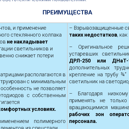
ПРЕИМУЩЕСТВА
тов, и применение
– Взрывозащищенные с
ого стеклянного колпака
таких недостатков
, ка
тов
не накладывает
– Оригинальное ре
тации светильников и
устаревших светильн
венно снижает потери
ДРЛ-250 или ДНаТ
дополнительных труд
матрицами располагаются в
крепление на трубу ¾”
струирован с минимальным
светильник на светоди
 особенность не позволяет
– Благодаря низком
етодиодов с собственным
применять не тольк
тигается
вращающимися машина
комфортных условиях.
рабочих зон операт
рименением полимерного
персонала.
лементов из спецстали.