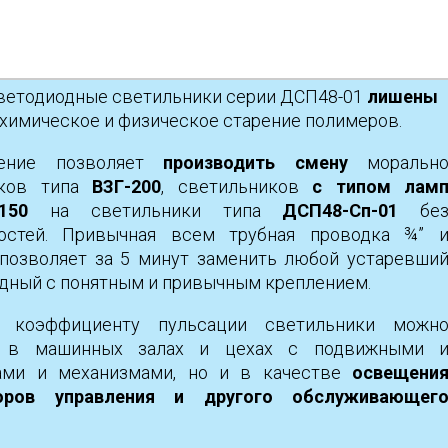
ветодиодные светильники серии ДСП48-01
лишены
к химическое и физическое старение полимеров.
шение позволяет
производить смену
моральн
иков типа
ВЗГ-200
, светильников
с типом лам
-150
на светильники типа
ДСП48-Сп-01
бе
ностей. Привычная всем трубная проводка ¾” 
 позволяет за 5 минут заменить любой устаревши
одный с понятным и привычным креплением.
у коэффициенту пульсации светильники можн
о в машинных залах и цехах с подвижными 
ми и механизмами, но и в качестве
освещени
оров управления и другого обслуживающег