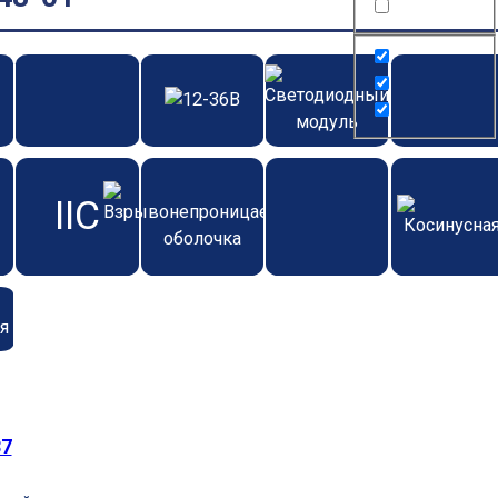
IIC
37