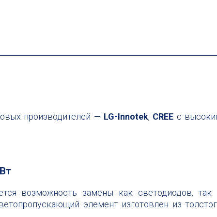
ровых производителей —
LG-Innotek
,
CREE
с высоки
1Вт
ется возможность замены как светодиодов, так 
Светопропускающий элемент изготовлен из толсто